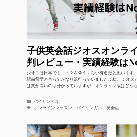
子供英会話ジオスオンラ
判レビュー・実績経験はNo
ジオスは日本でも１・２を争うくらい有名だと思います
駅前留学と言ってかなり流行っていましたよね。 ジオス
は質が高いのは分かっていますが、オンライン版はどうな
カ
バイリンガル
テ
タ
オンラインレッスン
、
バイリンガル
、
英会話
ゴ
グ
リ
ー