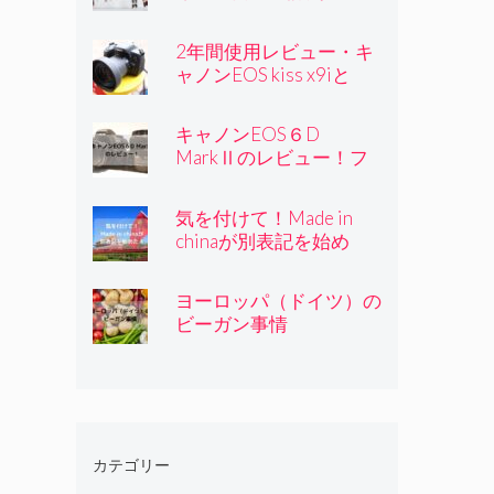
ー・実績経験はNo.1
2年間使用レビュー・キ
ャノンEOS kiss x9iと
kiss x8iの比較
キャノンEOS６D
MarkⅡのレビュー！フ
ルサイズモデルを比較し
て購入しました
気を付けて！Made in
chinaが別表記を始め
た！
ヨーロッパ（ドイツ）の
ビーガン事情
カテゴリー