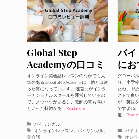
Global Step
バイ
Academyの口コミ
にお
レビュー評判・学
英会
オンライン英会話レッスンのなかでも人
グローバ
気のあるGlobal Step Academyは、他とは違
り、小学
校を運営している
スク
った質になっています。 運営元がインタ
たね。 私
ーナショナルスクールを運営しているの
ストで良
ノウハウで高品質
で、ノウハウがあるし、教師の質も高い
が、英語
レッスンを展開中
といった特徴があ …
Read more
ですよね。
度 …
Read 
カ
バイリンガル
テ
タ
カ
オンラインレッスン
、
バイリンガル
、
バイリ
ゴ
グ
テ
タ
英会話
オンラ