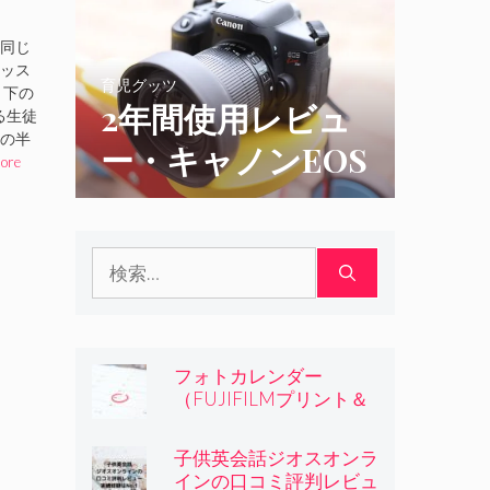
ー・実績経験は
判
同じ
No.1
ッス
ッ
育児グッツ
 下の
2年間使用レビュ
いる生徒
を
の半
ー・キャノンEOS
ore
kiss x9iとkiss x8i
の比較
検
索:
フォトカレンダー
（FUJIFILMプリント＆
ギフト）の評判と使用レ
ビュー
子供英会話ジオスオンラ
インの口コミ評判レビュ