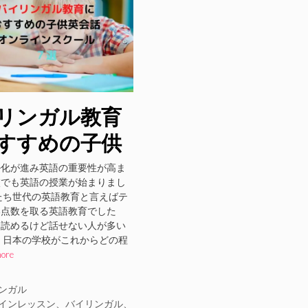
リンガル教育
すすめの子供
話オンライン
ル化が進み英語の重要性が高ま
校でも英語の授業が始まりまし
ール７選
たち世代の英語教育と言えばテ
い点数を取る英語教育でした
を読めるけど話せない人が多い
 日本の学校がこれからどの程
more
ンガル
インレッスン
、
バイリンガル
、