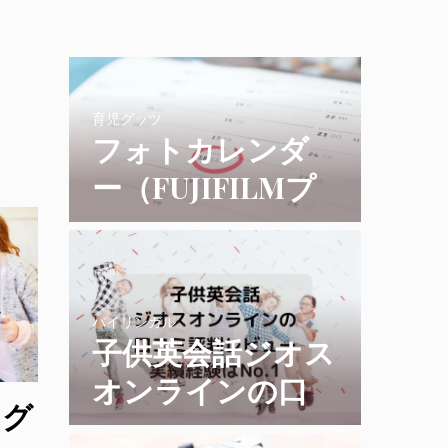
育児グッツ
フォトカレンダ
ー（FUJIFILMプ
リント＆ギフ
ト）の評判と使用
レビュー
バイリンガル
子供英会話ジオス
オンラインの口
（グ
コミ評判レビュ