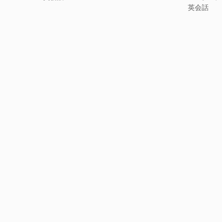
リ
ゴ
グ
英会話
ー
リ
ー