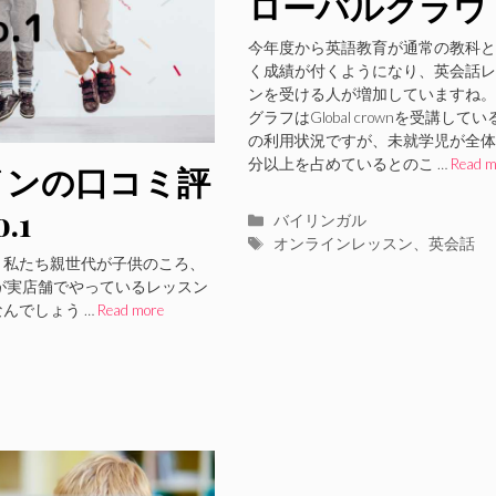
ローバルクラウ
ン）の口コミ評
今年度から英語教育が通常の教科と
く成績が付くようになり、英会話レ
レビュー、メリ
ンを受ける人が増加していますね。
グラフはGlobal crownを受講して
ト・デメリット
の利用状況ですが、未就学児が全体
紹介
分以上を占めているとのこ …
Read m
インの口コミ評
.1
カ
バイリンガル
テ
タ
オンラインレッスン
、
英会話
。私たち親世代が子供のころ、
ゴ
グ
が実店舗でやっているレッスン
リ
んでしょう …
Read more
ー