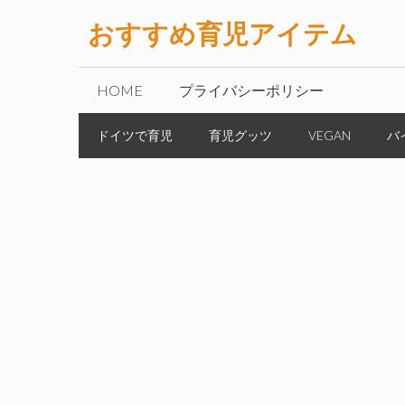
コ
おすすめ育児アイテム
ン
テ
ン
HOME
プライバシーポリシー
ツ
へ
ドイツで育児
育児グッツ
VEGAN
バ
ス
キ
ッ
プ