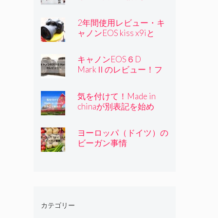
ー・実績経験はNo.1
2年間使用レビュー・キ
ャノンEOS kiss x9iと
kiss x8iの比較
キャノンEOS６D
MarkⅡのレビュー！フ
ルサイズモデルを比較し
て購入しました
気を付けて！Made in
chinaが別表記を始め
た！
ヨーロッパ（ドイツ）の
ビーガン事情
カテゴリー