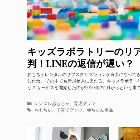
キッズラボラトリーのリ
判！LINEの返信が遅い？
おもちゃレンタルのサブスクリプションが有名になって
したね。 その中でも新規参入に当たる、キッズラボラト
う？ サービスを開始したのが2020年の1月からという事で
カ
レンタルおもちゃ
、
育児グッツ
テ
タ
おもちゃ
、
子育てグッツ
、
赤ちゃん用品
ゴ
グ
リ
ー