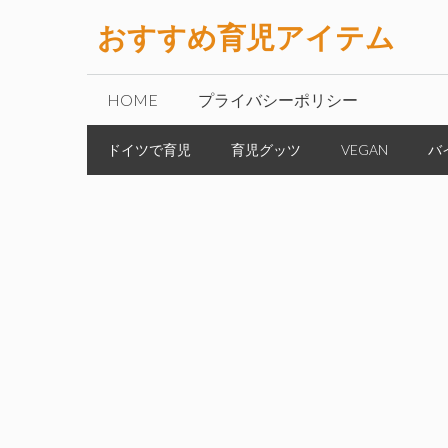
コ
おすすめ育児アイテム
ン
テ
ン
HOME
プライバシーポリシー
ツ
へ
ドイツで育児
育児グッツ
VEGAN
バ
ス
キ
ッ
プ