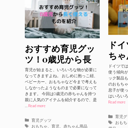
ドイ
おすすめ育児グッ
ちゃ
ツ！0歳児から長
育お
ドイツで
く使えるもの13選
育児が始まると、いろいろな物が必要に
使う傾向が
なってきますよね。 おしめに抱っこ紐、
ック製品
ベビーカー、おもちゃなど今まで考えも
のおもちゃ
しなかったようなものまで必要になって
息子が使
きます。 今回は0歳児の赤ちゃんを持つ
はいろいろ
親に人気のアイテムを紹介するので、是
Read more
…
Read more
カ
育児グ
カ
育児グッツ
テ
タ
おもち
テ
タ
おもちゃ
、
育児
、
赤ちゃん用品