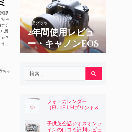
ミ
ー・実績経験は
リ
実際
No.1
もちゃ
育児グッツ
けて
2年間使用レビュ
と思
じゃ？
ー・キャノンEOS
う …
kiss x9iとkiss x8i
の比較
検
赤ちゃ
索:
フォトカレンダー
（FUJIFILMプリント＆
ギフト）の評判と使用レ
ビュー
子供英会話ジオスオンラ
インの口コミ評判レビュ