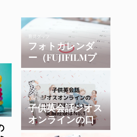
育児グッツ
フォトカレンダ
ー（FUJIFILMプ
リント＆ギフ
ト）の評判と使用
レビュー
バイリンガル
子供英会話ジオス
オンラインの口
の
コミ評判レビュ