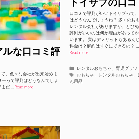
トイサブの口コ
とメリットデメ
口コミで評判がいいトイサブって、
はどうなんでしょうね？ 多くのお
ットを紹介
レンタル会社がありますが、とびぬ
評判がいいのは何か理由があってか
います。 実はデメリットもあるん
料金は？解約はすぐにできるの？ こ
アルな口コミ評
Read more
カ
レンタルおもちゃ
、
育児グッツ
きて、色々な会社が出来始めま
テ
タ
おもちゃ
、
レンタルおもちゃ
、
リーって評判はどうなんでしょ
ゴ
グ
ん用品
まだ …
Read more
リ
ー